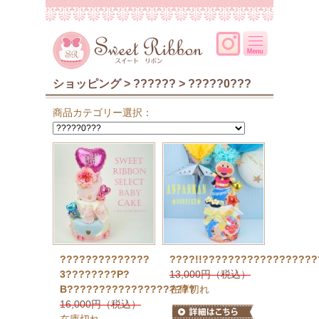
ショッピング > ?????? > ?????0???
商品カテゴリー選択：
??????????????
????!!??????????????????
3????????P?
13,000円（税込）
B????????????????????
在庫切れ
16,000円（税込）