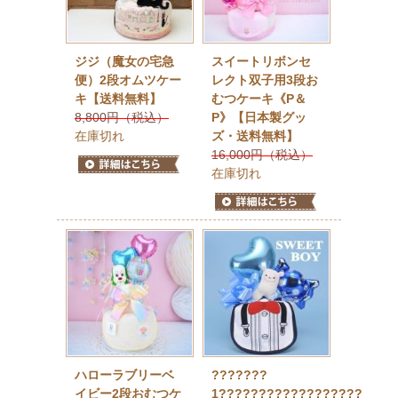
ジジ（魔女の宅急
スイートリボンセ
便）2段オムツケー
レクト双子用3段お
キ【送料無料】
むつケーキ《P＆
8,800円（税込）
P》【日本製グッ
在庫切れ
ズ・送料無料】
16,000円（税込）
在庫切れ
ハローラブリーベ
???????
イビー2段おむつケ
1??????????????????